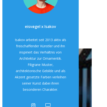
eisvøgel x Isakov
Isakov arbeitet seit 2013 aktiv als
freischaffender Künstler und ihn
inspiriert das Verhältnis von
Architektur zur Ornamentik.
Filigrane Muster,
architektonische Gebilde und als
Akzent gesetzte Farben verleihen
seiner Kunst dabei ihren
besonderen Charakter.