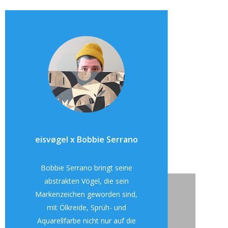
eisvøgel x Bobbie Serrano
Bobbie Serrano bringt seine
abstrakten Vögel, die sein
Markenzeichen geworden sind,
mit Ölkreide, Sprüh- und
Aquarellfarbe nicht nur auf die